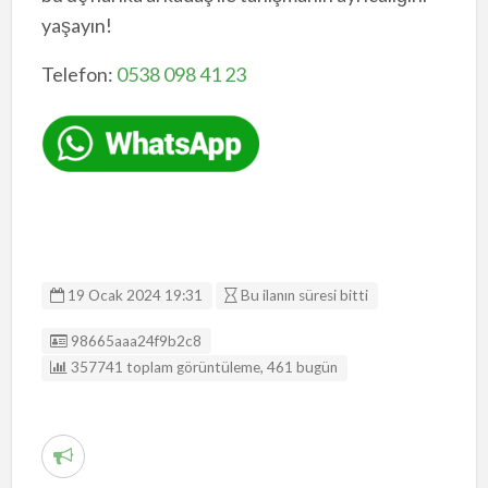
yaşayın!
Telefon:
0538 098 41 23
19 Ocak 2024 19:31
Bu ilanın süresi bitti
Listing ID
98665aaa24f9b2c8
357741 toplam görüntüleme, 461 bugün
R