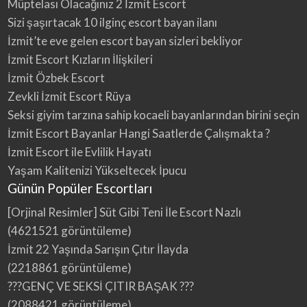
Müptelası Olacağınız 2 İzmit Escort
Sizi şaşırtacak 10 ilginç escort bayan ilanı
İzmit’te eve gelen escort bayan sizleri bekliyor
İzmit Escort Kızların İlişkileri
İzmit Özbek Escort
Zevkli İzmit Escort Rüya
Seksi giyim tarzına sahip kocaeli bayanlarından birini seçin
İzmit Escort Bayanlar Hangi Saatlerde Çalışmakta ?
İzmit Escort ile Evlilik Hayatı
Yaşam Kalitenizi Yükseltecek İpucu
Günün Popüler Escortları
[Orjinal Resimler] Süt Gibi Teni İle Escort Nazlı
(4621521 görüntüleme)
İzmit 22 Yaşında Sarışın Çıtır İlayda
(2218861 görüntüleme)
???GENÇ VE SEKSİ ÇITIR BAŞAK ???
(2088421 görüntüleme)